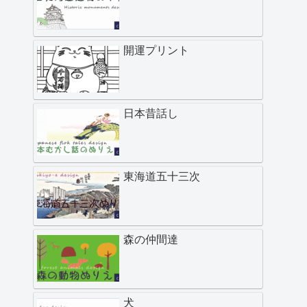
開運プリント
日本昔話し
東海道五十三次
森の仲間達
犬