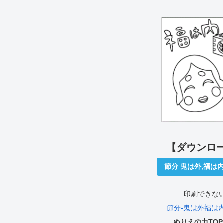
【ダウンロ
節分 鬼は外,福は
印刷できな
節分-鬼は外福は内.p
ぬりえの力TO