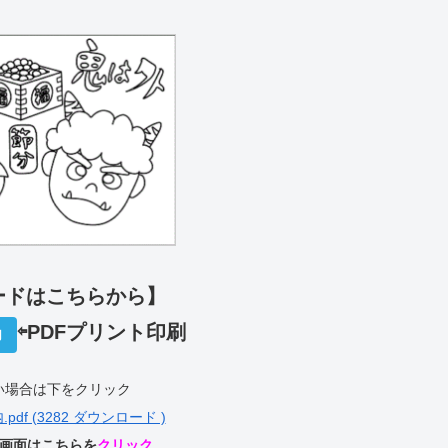
ードはこちらから】
⇦PDFプリント印刷
内
い場合は下をクリック
df (3282 ダウンロード )
P画面はこちらを
クリック