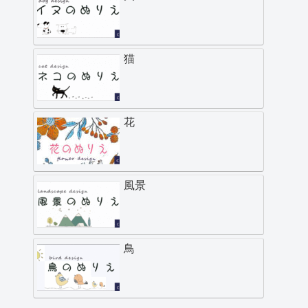
猫
花
風景
鳥