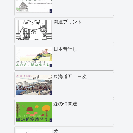
開運プリント
日本昔話し
東海道五十三次
森の仲間達
犬