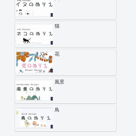
猫
花
風景
鳥