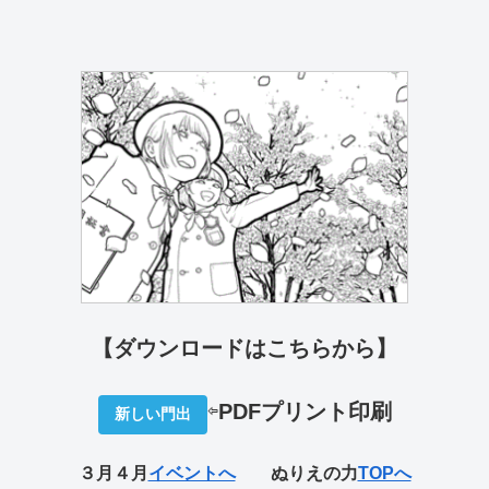
【ダウンロードはこちらから】
⇦
PDFプリ
ント印刷
新しい門出
３月４月
イベントへ
ぬりえの力
TOPへ