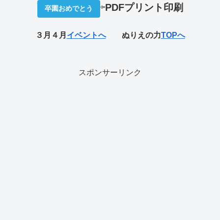
⇦
PDFプリ
ント印刷
卒園おめでとう
３月４月
イベントへ
ぬりえの力
TOPへ
スポンサーリンク