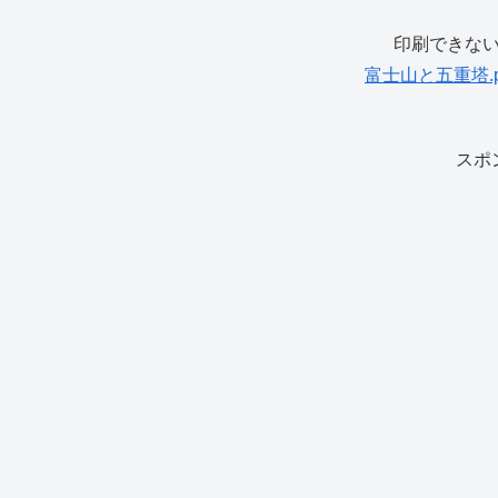
印刷できな
富士山と五重塔.pd
スポ