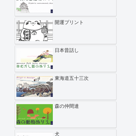
開運プリント
日本昔話し
東海道五十三次
森の仲間達
犬