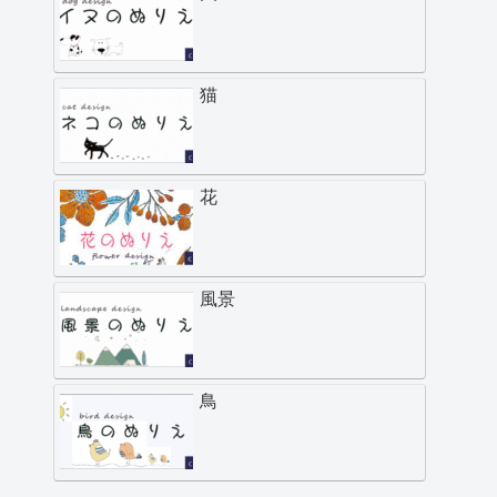
猫
花
風景
鳥