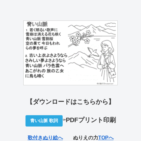
【ダウンロードはこちらから】
⇦
PDFプリ
ント印刷
青い山脈 歌詞
歌付きぬり絵へ
ぬりえの力
TOPへ