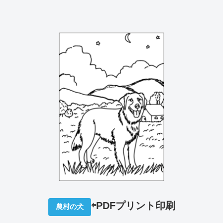
⇦PDFプリント印刷
農村の犬