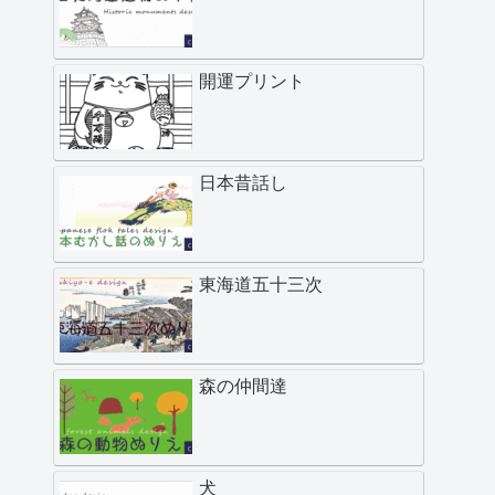
開運プリント
日本昔話し
東海道五十三次
森の仲間達
犬