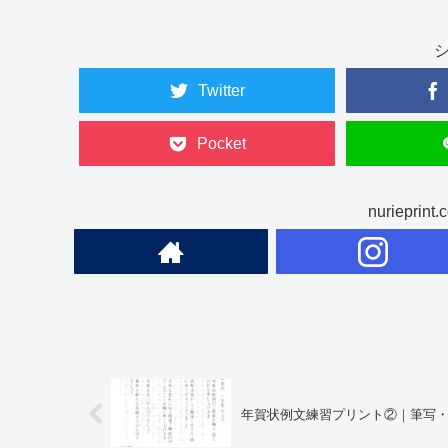
Twitter
Pocket
nuriepr
年賀状例文練習プリント②｜筆写・