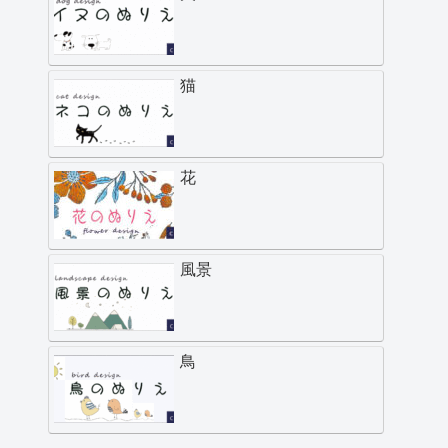
猫
花
風景
鳥