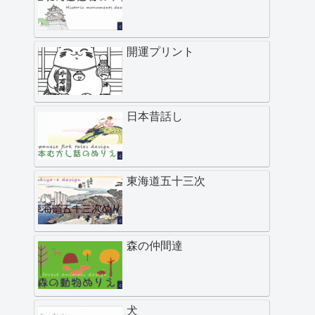
開運プリント
日本昔話し
東海道五十三次
森の仲間達
犬