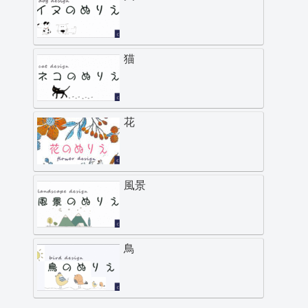
猫
花
風景
鳥