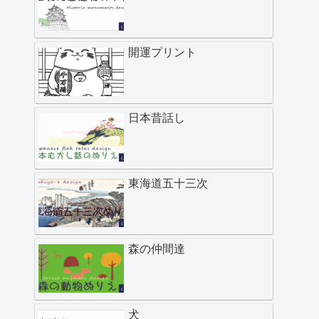
開運プリント
日本昔話し
東海道五十三次
森の仲間達
犬