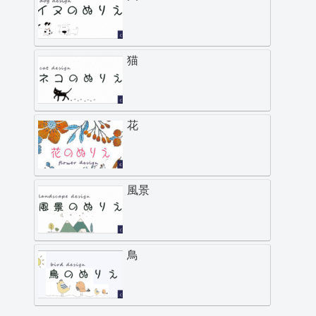
猫
花
風景
鳥