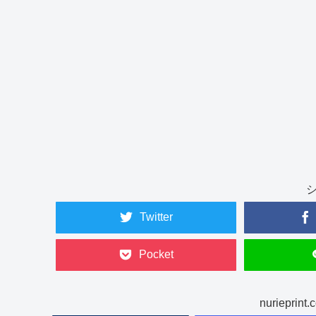
Twitter
Pocket
nuriepr