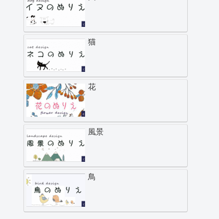
猫
花
風景
鳥