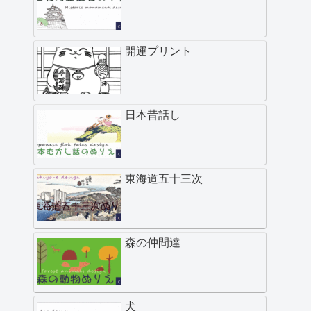
開運プリント
日本昔話し
東海道五十三次
森の仲間達
犬