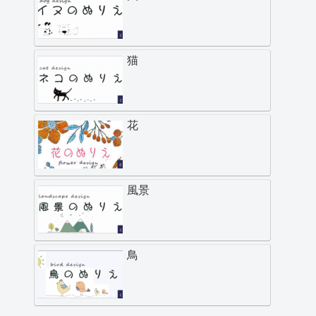
猫
花
風景
鳥