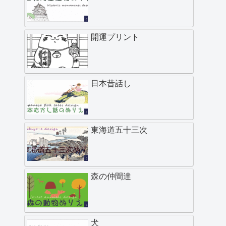
開運プリント
日本昔話し
東海道五十三次
森の仲間達
犬