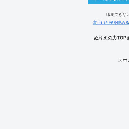
印刷できな
富士山と桜を眺める里.p
ぬりえの力TOP
スポ