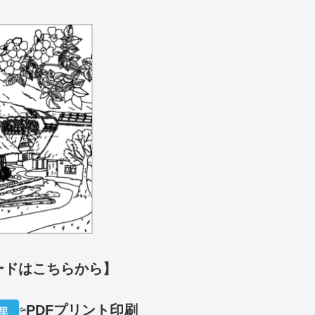
ードはこちらから】
⇦
PDFプリント印刷
里