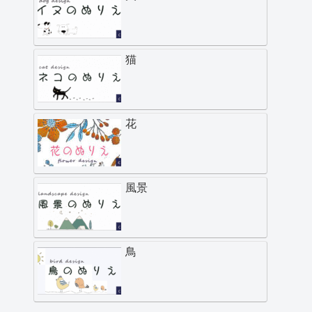
猫
花
風景
鳥