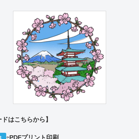
ードはこちらから】
⇦
PDFプリ
ント印刷
塔