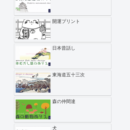
開運プリント
日本昔話し
東海道五十三次
森の仲間達
犬