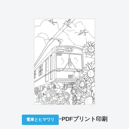
⇦
PDFプリント印刷
電車とヒマワリ