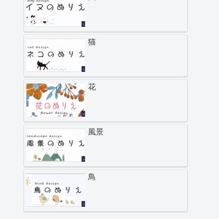
猫
花
風景
鳥