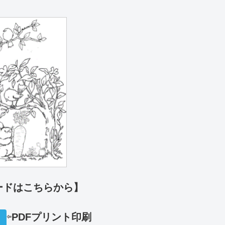
ードはこちらから】
⇦
PDFプリ
ント印刷