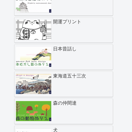
開運プリント
日本昔話し
東海道五十三次
森の仲間達
犬