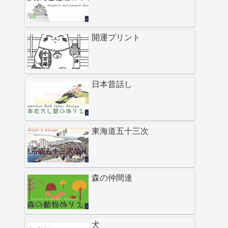
開運プリント
日本昔話し
東海道五十三次
森の仲間達
犬