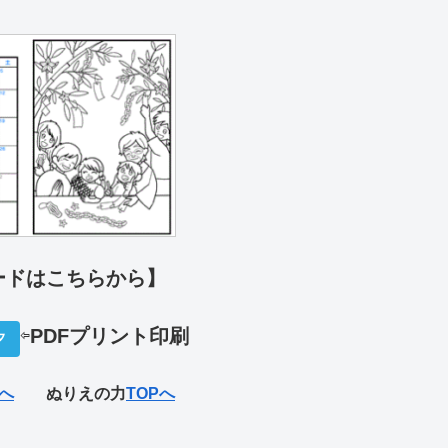
ードはこちらから】
⇦
PDFプリ
ント印刷
夕
へ
ぬりえの力
TOPへ