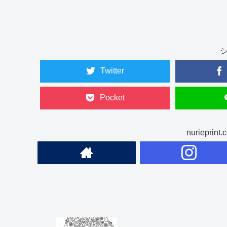
Twitter
Pocket
nuriepr