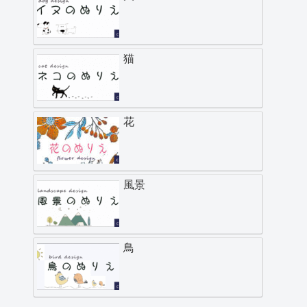
猫
花
風景
鳥