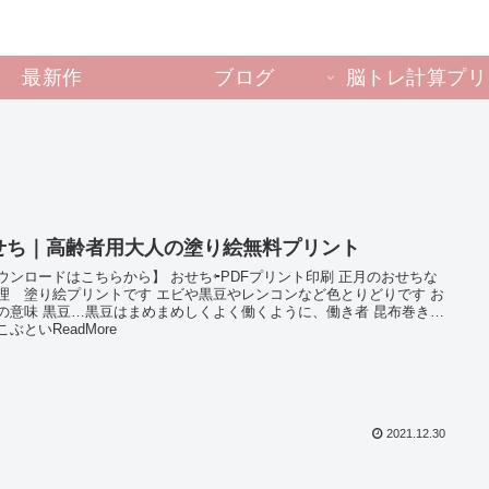
最新作
ブログ
脳トレ計算プリ
せち｜高齢者用大人の塗り絵無料プリント
ウンロードはこちらから】 おせち⇦PDFプリント印刷 正月のおせちな
理 塗り絵プリントです エビや黒豆やレンコンなど色とりどりです お
の意味 黒豆…黒豆はまめまめしくよく働くように、働き者 昆布巻き…
ぶといReadMore
2021.12.30