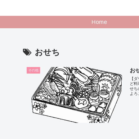
Home
おせち
お
その他
【ダ
ど料
せち
よろこ