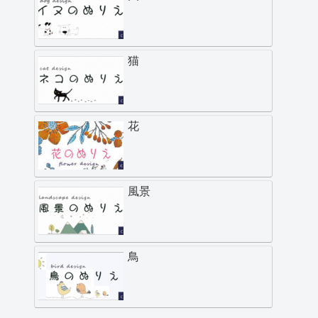
猫
花
風景
鳥