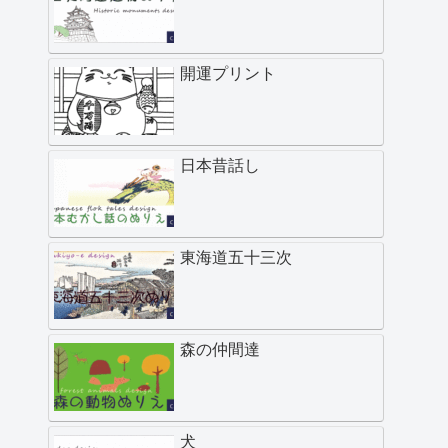
開運プリント
日本昔話し
東海道五十三次
森の仲間達
犬