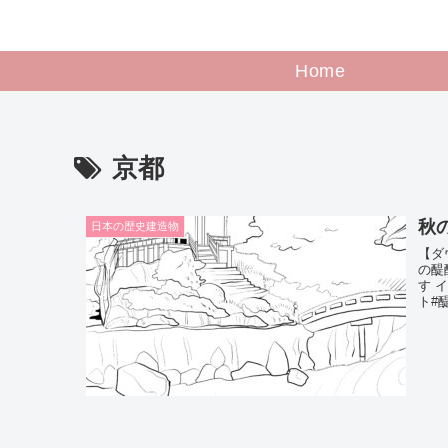
Home
京都
秋
日本の歴史建造物
【ダ
の醍
す 
ト#醍