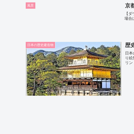
京
風景
【ダ
場合
歴
日本の歴史建造物
日本
り絵
リン