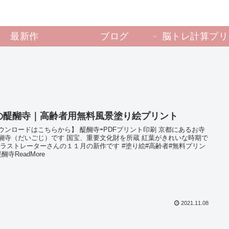
最新作
ブログ
脳トレ計算プリ
の醍醐寺｜高齢者用無料風景塗り絵プリント
ウンロードはこちらから】 醍醐寺⇦PDFプリント印刷 京都にあるお寺
醐寺（だいごじ）です 国宝、重要文化財を所蔵 紅葉がきれいな時期で
イラストレーターさんの１１月の新作です #塗り絵#高齢者#無料プリン
醐寺ReadMore
2021.11.08