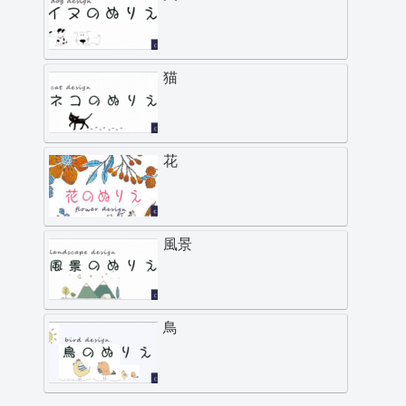
猫
花
風景
鳥