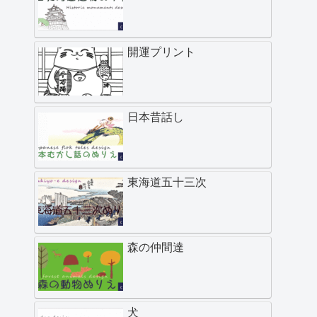
開運プリント
日本昔話し
東海道五十三次
森の仲間達
犬