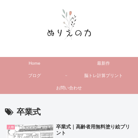
Home
最新作
ブログ
脳トレ計算プリント
お問い合わせ
卒業式
卒業式｜高齢者用無料塗り絵プリ
人物
ント