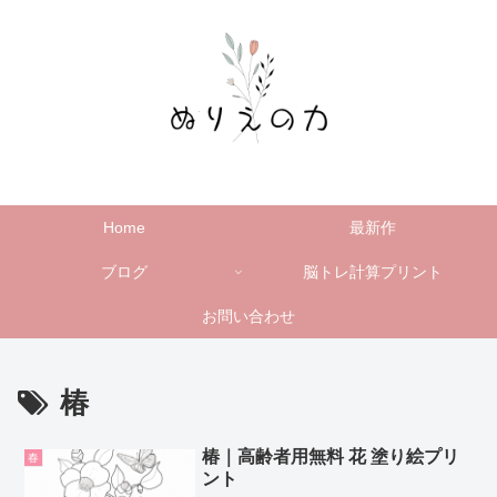
Home
最新作
ブログ
脳トレ計算プリント
お問い合わせ
椿
椿｜高齢者用無料 花 塗り絵プリ
春
ント