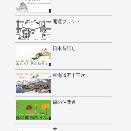
開運プリント
日本昔話し
東海道五十三次
森の仲間達
犬