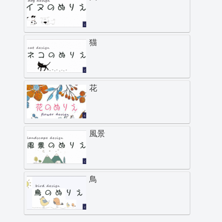
猫
花
風景
鳥