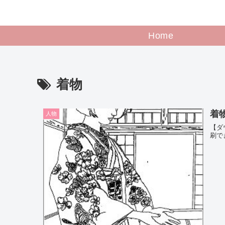
Home
着物
着
人物
【ダ
刷で