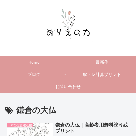
Home
最新作
ブログ
脳トレ計算プリント
お問い合わせ
鎌倉の大仏
鎌倉の大仏｜高齢者用無料塗り絵
日本の歴史建造物
プリント